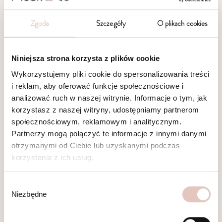
Candy
Brownie
Zgoda
Szczegóły
O plikach cookies
169,00
zł
169,00
zł
Niniejsza strona korzysta z plików cookie
Wykorzystujemy pliki cookie do spersonalizowania treści
Kocyk dla psa Rabbit
Kocyk dla psa Rabbit
i reklam, aby oferować funkcje społecznościowe i
analizować ruch w naszej witrynie. Informacje o tym, jak
Milky
Cookie
korzystasz z naszej witryny, udostępniamy partnerom
169,00
zł
169,00
zł
społecznościowym, reklamowym i analitycznym.
Partnerzy mogą połączyć te informacje z innymi danymi
otrzymanymi od Ciebie lub uzyskanymi podczas
korzystania z ich usług.
Kocyk dla psa Rabbit
Kocyk dla psa Rabbit
W
Monte
Cute Gray
Niezbędne
y
169,00
zł
169,00
zł
b
ó