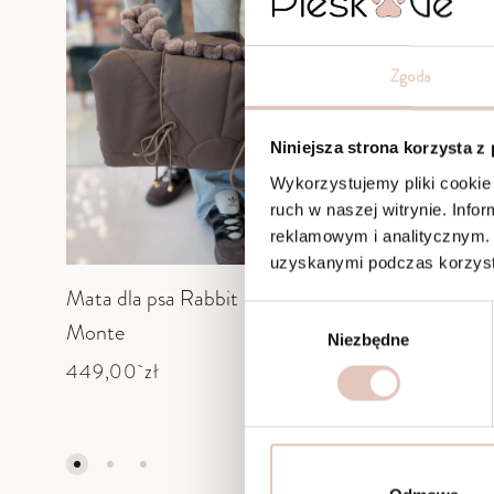
Zgoda
Niniejsza strona korzysta z
Wykorzystujemy pliki cookie 
ruch w naszej witrynie. Inf
reklamowym i analitycznym. 
uzyskanymi podczas korzysta
Mata dla psa Rabbit – Taupe &
Mata dla
W
Monte
329,00
Niezbędne
y
b
449,00
zł
ó
r
z
g