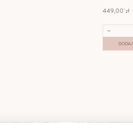
449,00
zł
DODAJ