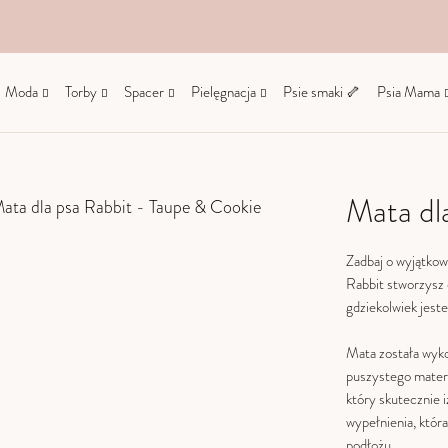
Moda
Torby
Spacer
Pielęgnacja
Psie smaki 🦴
Psia Mama
Mata dl
Zadbaj o wyjątkow
Rabbit stworzysz 
gdziekolwiek jeste
Mata została wyk
puszystego materi
który skutecznie i
wypełnienia, któ
podłożu.