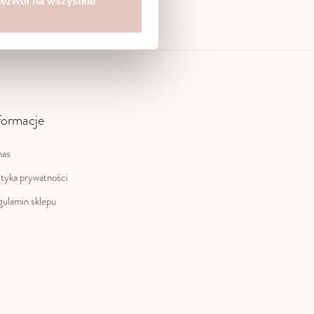
ezwól na wszystkie
formacje
nas
ityka prywatności
ulamin sklepu