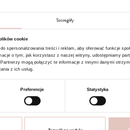
Szczegóły
 plików cookie
do spersonalizowania treści i reklam, aby oferować funkcje sp
ormacje o tym, jak korzystasz z naszej witryny, udostępniamy p
Partnerzy mogą połączyć te informacje z innymi danymi otrzym
nia z ich usług.
 psa Polar – Taupe & Milky
Mata dla psa Polar – Taup
zł
449,00
zł
Preferencje
Statystyka