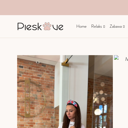
Home
Relaks
Zabawa
Pieskove
Sklep
z
akcesoriami
dla
zwierząt