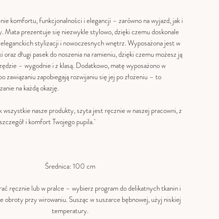
nie komfortu, funkcjonalności i elegancji – zarówno na wyjazd, jak i
. Mata prezentuje się niezwykle stylowo, dzięki czemu doskonale
 eleganckich stylizacji i nowoczesnych wnętrz. Wyposażona jest w
ki oraz długi pasek do noszenia na ramieniu, dzięki czemu możesz ją
zędzie – wygodnie i z klasą. Dodatkowo, matę wyposażono w
po zawiązaniu zapobiegają rozwijaniu się jej po złożeniu – to
zanie na każdą okazję.
k wszystkie nasze produkty, szyta jest ręcznie w naszej pracowni, z
 szczegół i komfort Twojego pupila.
Średnica: 100 cm
ć ręcznie lub w pralce – wybierz program do delikatnych tkanin i
e obroty przy wirowaniu. Susząc w suszarce bębnowej, użyj niskiej
temperatury.