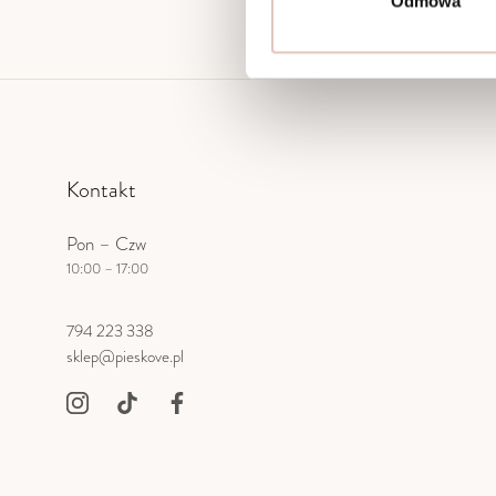
Odmowa
o
d
y
Kontakt
Pon – Czw
10:00 – 17:00
794 223 338
sklep@pieskove.pl