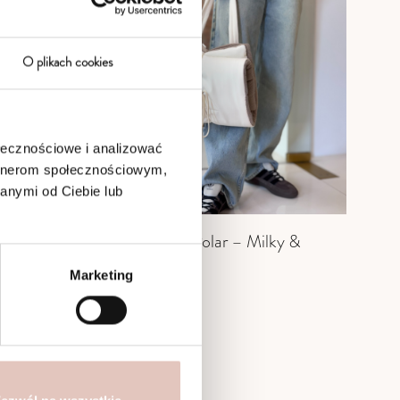
O plikach cookies
ołecznościowe i analizować
artnerom społecznościowym,
anymi od Ciebie lub
e & Milky
Mata dla psa Polar – Milky &
Ma
Brown
M
Marketing
329,00
zł
4