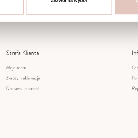
Zezwól na wybór
Z
Strefa Klienta
In
Moje konto
O 
Zwroty i reklamacje
Pol
Dostawa i płatność
Reg