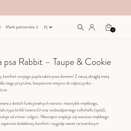
Marki partnerskie
0
a psa Rabbit – Taupe & Cookie
y komfort swojego pupila także poza domem! Z naszą okrągłą matą
dla niego przytulne, bezpieczne miejsce do odpoczynku –
ście.
onana z dwóch funkcjonalnych warstw: niezwykle miękkiego,
ału typu królik (wierzch) oraz wodoodpornego softshellu (spód),
zoluje od zimna i wilgoci. Wewnątrz znajduje się warstwa miękkiego
ra zapewnia dodatkowy komfort i wygodę nawet na twardszym