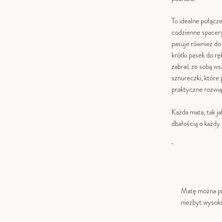
To idealne połącze
codzienne spacery
pasuje również do
krótki pasek do rę
zabrać ze sobą ws
sznureczki, które 
praktyczne rozwią
Każda mata, tak ja
dbałością o każdy
Matę można pra
niezbyt wysoki